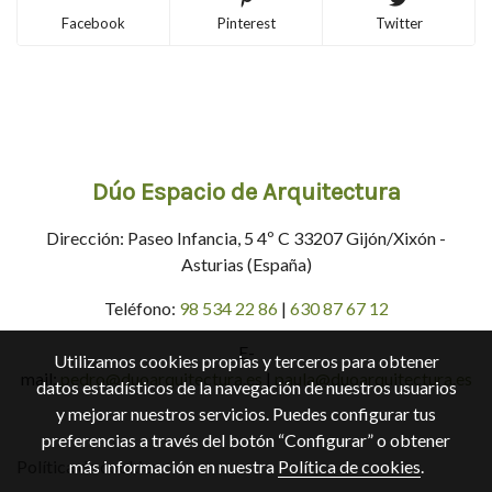
Facebook
Pinterest
Twitter
Dúo Espacio de Arquitectura
Dirección: Paseo Infancia, 5 4º C 33207 Gijón/Xixón -
Asturias (España)
Teléfono:
98 534 22 86
|
630 87 67 12
E-
Utilizamos cookies propias y terceros para obtener
mail:
pedro@duoarquitectura.es
|
paula@duoarquitectura.es
datos estadísticos de la navegación de nuestros usuarios
y mejorar nuestros servicios. Puedes configurar tus
preferencias a través del botón “Configurar” o obtener
más información en nuestra
Política de cookies
.
Política de cookies